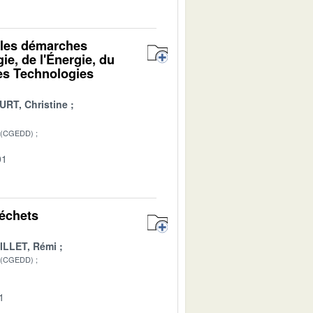
r les démarches
ie, de l'Énergie, du
es Technologies
RT, Christine
 (CGEDD)
01
déchets
ILLET, Rémi
 (CGEDD)
1