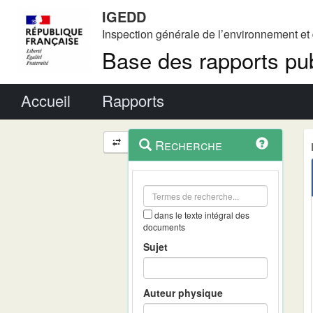
IGEDD
Inspection générale de l’environnement e
Base des rapports pub
Menu principal
Accueil
Rapports
Menu
Navigation
Recherche
contextuel
et
outils
annexes
dans le texte intégral des
documents
Sujet
Auteur physique