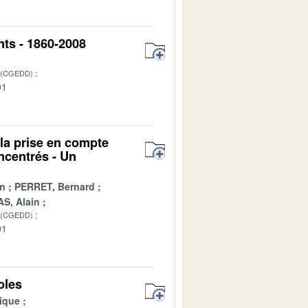
nts - 1860-2008
 (CGEDD)
01
 la prise en compte
ncentrés - Un
in
PERRET, Bernard
S, Alain
 (CGEDD)
01
oles
ique