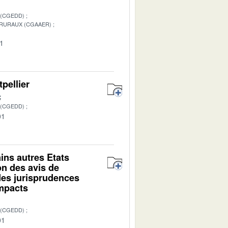
 (CGEDD)
 RURAUX (CGAAER)
01
pellier
 (CGEDD)
01
ins autres Etats
n des avis de
des jurisprudences
impacts
 (CGEDD)
01