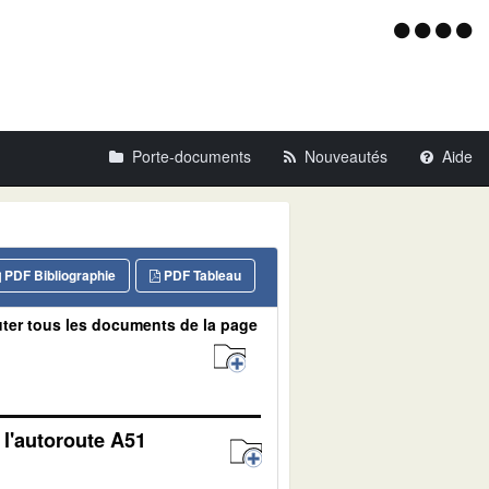
Menu
d'acce
Porte-documents
Nouveautés
Aide
PDF Bibliographie
PDF Tableau
ter tous les documents de la page
 l'autoroute A51