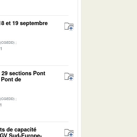
18 et 19 septembre
 (CGEDD)
01
 29 sections Pont
 Pont de
 (CGEDD)
01
ts de capacité
 LGV Sud-Europe-