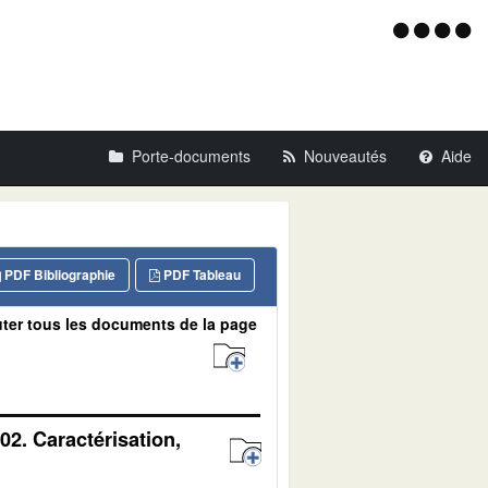
Menu
d'acce
Porte-documents
Nouveautés
Aide
PDF Bibliographie
PDF Tableau
ter tous les documents de la page
02. Caractérisation,