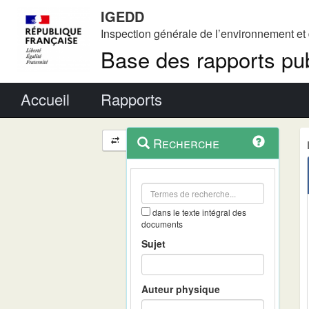
IGEDD
Inspection générale de l’environnement e
Base des rapports pub
Menu principal
Accueil
Rapports
Menu
Navigation
Recherche
contextuel
et
outils
annexes
dans le texte intégral des
documents
Sujet
Auteur physique