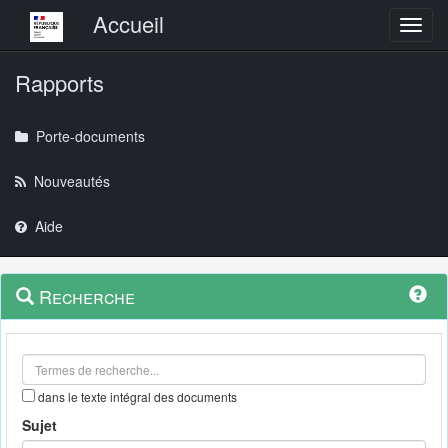
Menu principal
Accueil
Toggl
Rapports
Porte-documents
Nouveautés
Aide
Menu
Navigation
Recherche
contextuel
et
outils
annexes
dans le texte intégral des documents
Sujet