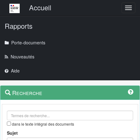
Menu principal
Accueil
Toggl
Rapports
Porte-documents
Nouveautés
Aide
Menu
Navigation
Recherche
contextuel
et
outils
annexes
dans le texte intégral des documents
Sujet