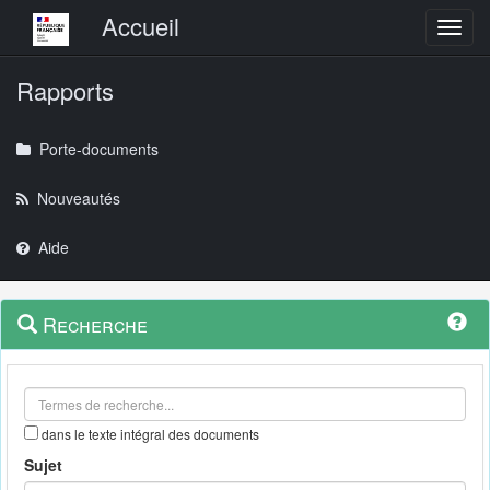
Menu principal
Accueil
Toggl
Rapports
Porte-documents
Nouveautés
Aide
Menu
Navigation
Recherche
contextuel
et
outils
annexes
dans le texte intégral des documents
Sujet