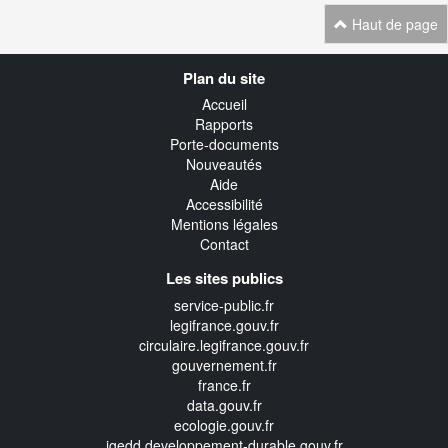
Haut de page
Navigation
Plan du site
transverse
Accueil
Rapports
Porte-documents
Nouveautés
Aide
Accessibilité
Mentions légales
Contact
Les sites publics
service-public.fr
legifrance.gouv.fr
circulaire.legifrance.gouv.fr
gouvernement.fr
france.fr
data.gouv.fr
ecologie.gouv.fr
igedd.developpement-durable.gouv.fr