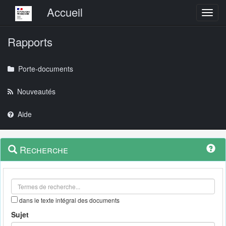
Menu principal
Accueil
Toggl
Rapports
Porte-documents
Nouveautés
Aide
Menu
Navigation
Recherche
contextuel
et
outils
annexes
dans le texte intégral des documents
Sujet