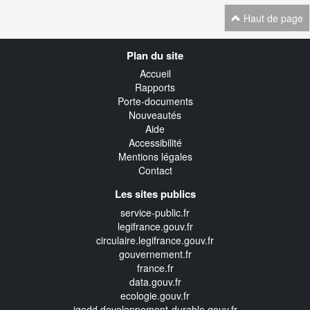
Haut de page
Navigation
Plan du site
transverse
Accueil
Rapports
Porte-documents
Nouveautés
Aide
Accessibilité
Mentions légales
Contact
Les sites publics
service-public.fr
legifrance.gouv.fr
circulaire.legifrance.gouv.fr
gouvernement.fr
france.fr
data.gouv.fr
ecologie.gouv.fr
igedd.developpement-durable.gouv.fr