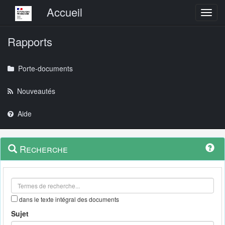
Menu principal
Accueil
Toggl
Rapports
Porte-documents
Nouveautés
Aide
Menu
Navigation
Recherche
contextuel
et
outils
annexes
dans le texte intégral des documents
Sujet