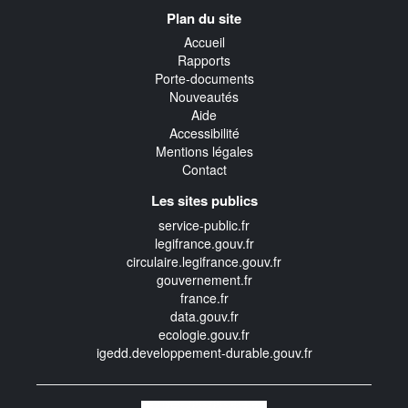
Navigation
Plan du site
transverse
Accueil
Rapports
Porte-documents
Nouveautés
Aide
Accessibilité
Mentions légales
Contact
Les sites publics
service-public.fr
legifrance.gouv.fr
circulaire.legifrance.gouv.fr
gouvernement.fr
france.fr
data.gouv.fr
ecologie.gouv.fr
igedd.developpement-durable.gouv.fr