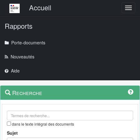
Menu principal
Accueil
Toggl
Rapports
Porte-documents
Nouveautés
Aide
Menu
Navigation
Recherche
contextuel
et
outils
annexes
dans le texte intégral des documents
Sujet