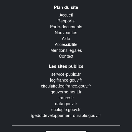
Navigation
Plan du site
transverse
Accueil
Rapports
Porte-documents
Nouveautés
Aide
Accessibilité
Mentions légales
Contact
Les sites publics
service-public.fr
legifrance.gouv.fr
circulaire.legifrance.gouv.fr
gouvernement.fr
france.fr
data.gouv.fr
ecologie.gouv.fr
igedd.developpement-durable.gouv.fr