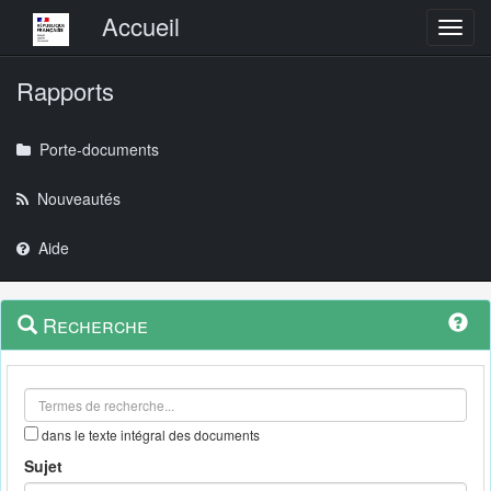
Menu principal
Accueil
Toggl
Rapports
Porte-documents
Nouveautés
Aide
Menu
Navigation
Recherche
contextuel
et
outils
annexes
dans le texte intégral des documents
Sujet