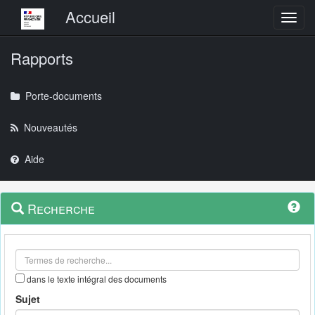
Menu principal
Accueil
Toggl
Rapports
Porte-documents
Nouveautés
Aide
Menu
Navigation
Recherche
contextuel
et
outils
annexes
dans le texte intégral des documents
Sujet