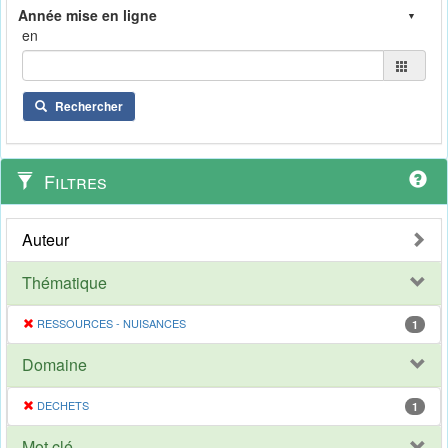
en
Rechercher
Filtres
Auteur
Thématique
RESSOURCES - NUISANCES
1
Domaine
DECHETS
1
Mot clé