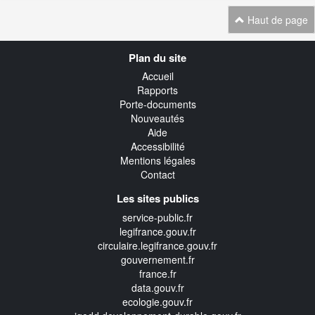
Haut de page
Navigation
Plan du site
transverse
Accueil
Rapports
Porte-documents
Nouveautés
Aide
Accessibilité
Mentions légales
Contact
Les sites publics
service-public.fr
legifrance.gouv.fr
circulaire.legifrance.gouv.fr
gouvernement.fr
france.fr
data.gouv.fr
ecologie.gouv.fr