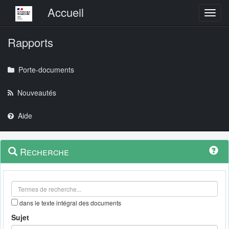
Menu principal
Accueil
Toggl
Rapports
Porte-documents
Nouveautés
Aide
Menu
Navigation
Recherche
contextuel
et
outils
annexes
dans le texte intégral des documents
Sujet