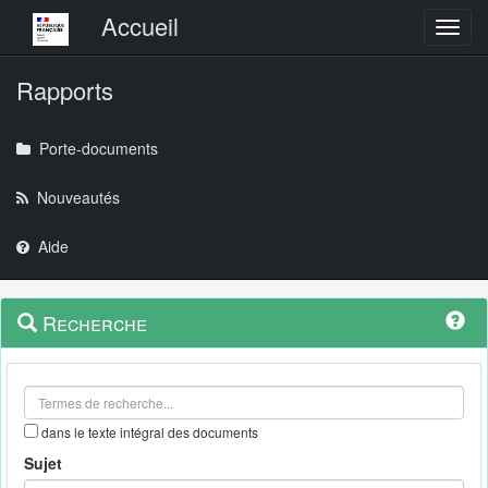
Menu principal
Accueil
Toggl
Rapports
Porte-documents
Nouveautés
Aide
Menu
Navigation
Recherche
contextuel
et
outils
annexes
dans le texte intégral des documents
Sujet