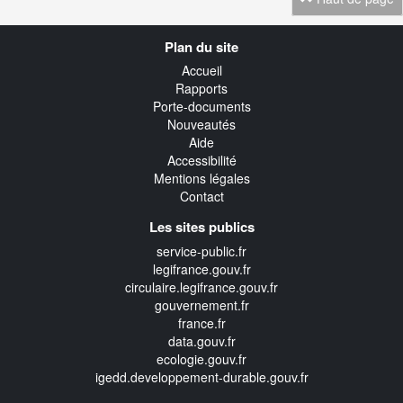
Navigation
Plan du site
transverse
Accueil
Rapports
Porte-documents
Nouveautés
Aide
Accessibilité
Mentions légales
Contact
Les sites publics
service-public.fr
legifrance.gouv.fr
circulaire.legifrance.gouv.fr
gouvernement.fr
france.fr
data.gouv.fr
ecologie.gouv.fr
igedd.developpement-durable.gouv.fr