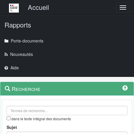
Menu principal
Accueil
Toggl
Rapports
Porte-documents
Nouveautés
Aide
Menu
Navigation
Recherche
contextuel
et
outils
annexes
dans le texte intégral des documents
Sujet