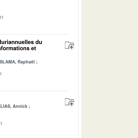
01
luriannuelles du
nformations et
SLAMA, Raphaël
01
LIAS, Annick
01