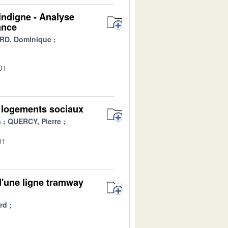
t indigne - Analyse
ance
RD, Dominique
01
 logements sociaux
s
QUERCY, Pierre
01
 d'une ligne tramway
rd