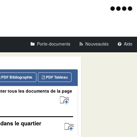
Menu
d'acce
Porte-documents
Nouveautés
Aide
PDF Bibliographie
PDF Tableau
ter tous les documents de la page
dans le quartier