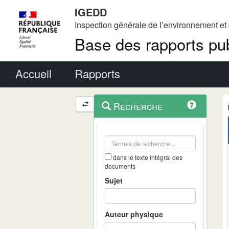
IGEDD
Inspection générale de l’environnement e
Base des rapports pub
Menu principal
Accueil
Rapports
Menu
Navigation
Recherche
contextuel
et
outils
annexes
dans le texte intégral des
documents
Sujet
Auteur physique