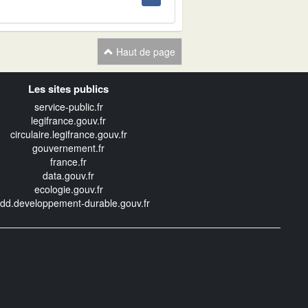
Haut de page
Les sites publics
service-public.fr
legifrance.gouv.fr
circulaire.legifrance.gouv.fr
gouvernement.fr
france.fr
data.gouv.fr
ecologie.gouv.fr
edd.developpement-durable.gouv.fr