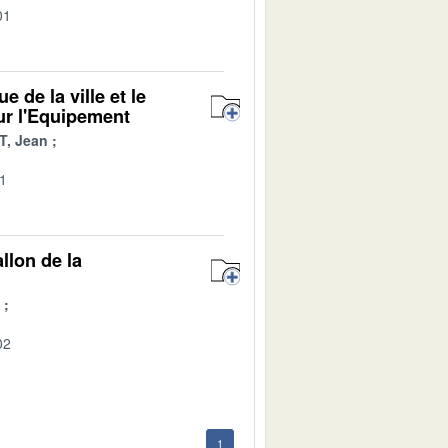
01
 de la ville et le
ur l'Equipement
, Jean
01
llon de la
02
1