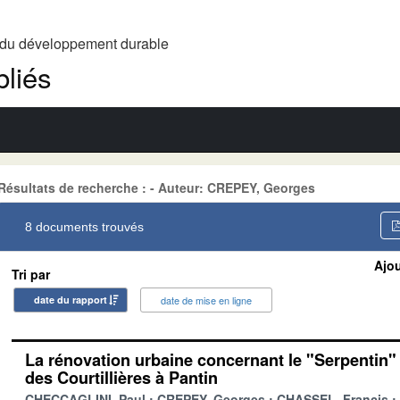
t du développement durable
liés
Résultats de recherche : - Auteur: CREPEY, Georges
8 documents trouvés
Ajou
Tri par
date du rapport
date de mise en ligne
La rénovation urbaine concernant le "Serpentin" 
des Courtillières à Pantin
CHECCAGLINI, Paul
CREPEY, Georges
CHASSEL, Francis