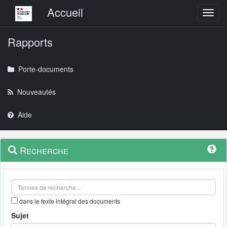
Menu principal
Accueil
Toggl
Rapports
Porte-documents
Nouveautés
Aide
Menu
Navigation
Recherche
contextuel
et
outils
annexes
dans le texte intégral des documents
Sujet