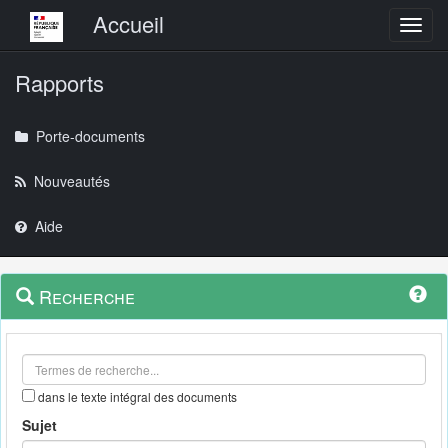
Menu principal
Accueil
Toggl
Rapports
Porte-documents
Nouveautés
Aide
Menu
Navigation
Recherche
contextuel
et
outils
annexes
dans le texte intégral des documents
Sujet