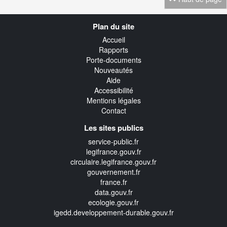
Navigation
Plan du site
transverse
Accueil
Rapports
Porte-documents
Nouveautés
Aide
Accessibilité
Mentions légales
Contact
Les sites publics
service-public.fr
legifrance.gouv.fr
circulaire.legifrance.gouv.fr
gouvernement.fr
france.fr
data.gouv.fr
ecologie.gouv.fr
igedd.developpement-durable.gouv.fr