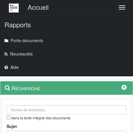
Menu principal
Accueil
Toggl
Rapports
Porte-documents
Nouveautés
Aide
Menu
Navigation
Recherche
contextuel
et
outils
annexes
dans le texte intégral des documents
Sujet