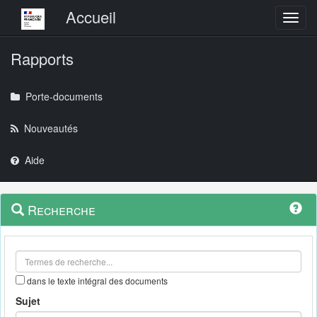
Menu principal
Accueil
Toggl
Rapports
Porte-documents
Nouveautés
Aide
Menu
Navigation
Recherche
contextuel
et
outils
annexes
dans le texte intégral des documents
Sujet