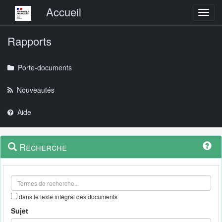
Menu principal
Accueil
Toggl
Rapports
Porte-documents
Nouveautés
Aide
Menu
Navigation
Recherche
contextuel
et
outils
annexes
dans le texte intégral des documents
Sujet