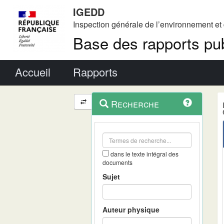
IGEDD
Inspection générale de l’environnement e
Base des rapports pub
Menu principal
Accueil
Rapports
Menu
Navigation
Recherche
contextuel
et
outils
annexes
dans le texte intégral des
documents
Sujet
Auteur physique