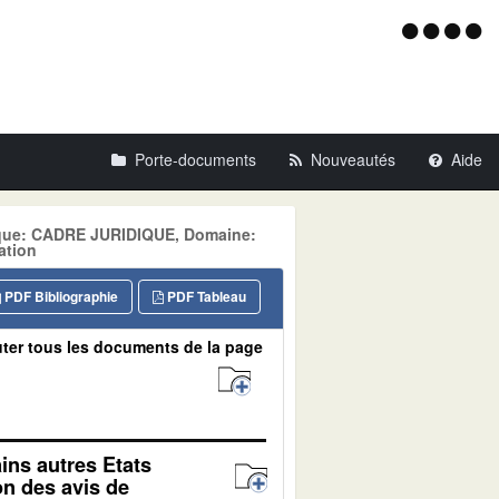
Menu
d'acce
Porte-documents
Nouveautés
Aide
tique: CADRE JURIDIQUE, Domaine:
ation
PDF Bibliographie
PDF Tableau
ter tous les documents de la page
ins autres Etats
n des avis de