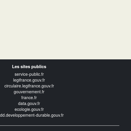
Les sites publics
service-public.fr
legifrance.gouv.fr
circulaire.legifrance.gouv.fr
gouvernement.fr
france.fr
data.gouv.fr
ecologie.gouv.fr
edd.developpement-durable.gouv.fr