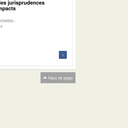
des jurisprudences
impacts
 (CGEDD)
01
1
Haut de page