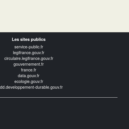
Les sites publics
service-public.fr
legifrance.gouv.fr
circulaire.legifrance.gouv.fr
gouvernement.fr
france.fr
data.gouv.fr
ecologie.gouv.fr
edd.developpement-durable.gouv.fr