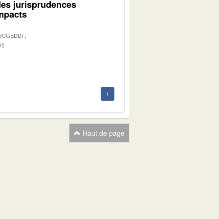
des jurisprudences
impacts
 (CGEDD)
01
1
Haut de page