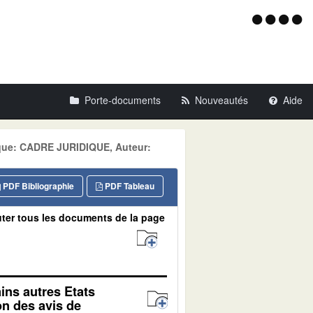
Menu
d'acce
Porte-documents
Nouveautés
Aide
tique: CADRE JURIDIQUE, Auteur:
PDF Bibliographie
PDF Tableau
ter tous les documents de la page
ins autres Etats
n des avis de