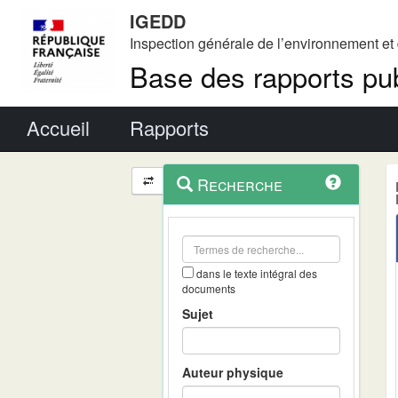
IGEDD
Inspection générale de l’environnement e
Base des rapports pub
Menu principal
Accueil
Rapports
Menu
Navigation
Recherche
contextuel
et
outils
annexes
dans le texte intégral des
documents
Sujet
Auteur physique