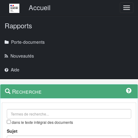
Menu principal
Accueil
Toggl
Rapports
Porte-documents
Nouveautés
Aide
Menu
Navigation
Recherche
contextuel
et
outils
annexes
dans le texte intégral des documents
Sujet