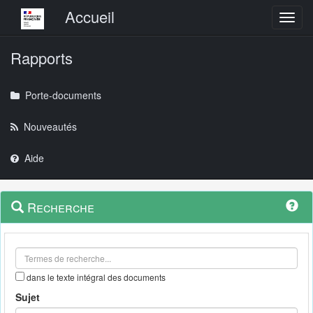
Menu principal
Accueil
Toggl
Rapports
Porte-documents
Nouveautés
Aide
Menu
Navigation
Recherche
contextuel
et
outils
annexes
dans le texte intégral des documents
Sujet