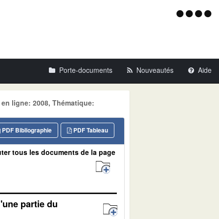
Menu
d'acce
Porte-documents
Nouveautés
Aide
 en ligne: 2008, Thématique:
PDF Bibliographie
PDF Tableau
ter tous les documents de la page
d'une partie du