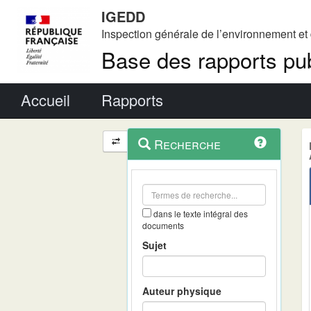
IGEDD
Inspection générale de l’environnement e
Base des rapports pub
Menu principal
Accueil
Rapports
Menu
Navigation
Recherche
contextuel
et
outils
annexes
dans le texte intégral des
documents
Sujet
Auteur physique