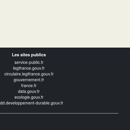
Les sites publics
service-public.fr
legifrance.gouv.fr
circulaire.legifrance.gouv.fr
gouvernement.fr
france.fr
data.gouv.fr
ecologie.gouv.fr
edd.developpement-durable.gouv.fr