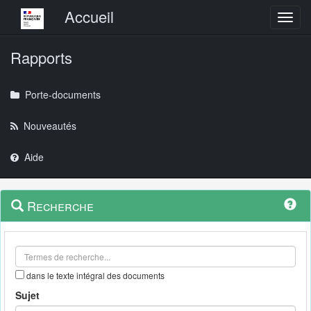
Menu principal
Accueil
Toggl
Rapports
Porte-documents
Nouveautés
Aide
Menu
Navigation
Recherche
contextuel
et
outils
annexes
dans le texte intégral des documents
Sujet