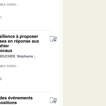
BLE (IGEDD)
01
ésilience à proposer
ises en réponse aux
ahier
 locaux
BEUCHER, Stéphanie
BLE (IGEDD)
02
r des événements
positions