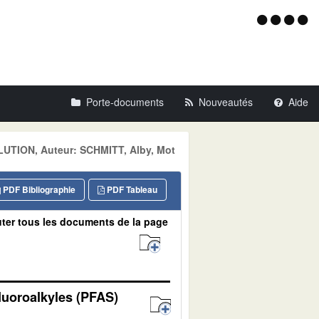
Menu
d'acce
Porte-documents
Nouveautés
Aide
LLUTION, Auteur: SCHMITT, Alby, Mot
PDF Bibliographie
PDF Tableau
ter tous les documents de la page
luoroalkyles (PFAS)