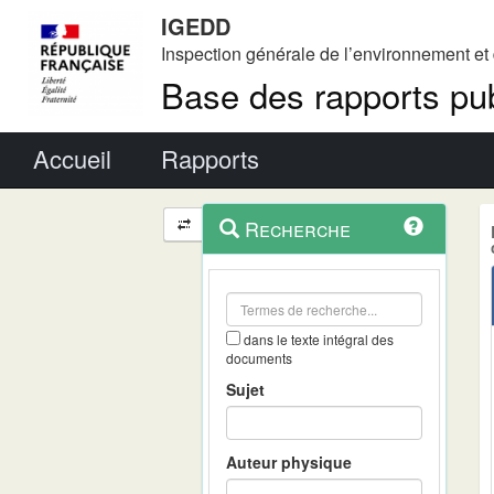
IGEDD
Inspection générale de l’environnement e
Base des rapports pub
Menu principal
Accueil
Rapports
Menu
Navigation
Recherche
contextuel
et
outils
annexes
dans le texte intégral des
documents
Sujet
Auteur physique