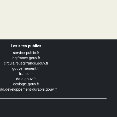
Les sites publics
service-public.fr
legifrance.gouv.fr
circulaire.legifrance.gouv.fr
gouvernement.fr
france.fr
data.gouv.fr
ecologie.gouv.fr
edd.developpement-durable.gouv.fr