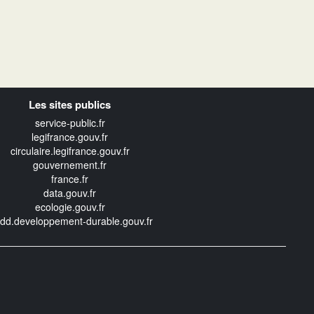
Les sites publics
service-public.fr
legifrance.gouv.fr
circulaire.legifrance.gouv.fr
gouvernement.fr
france.fr
data.gouv.fr
ecologie.gouv.fr
edd.developpement-durable.gouv.fr