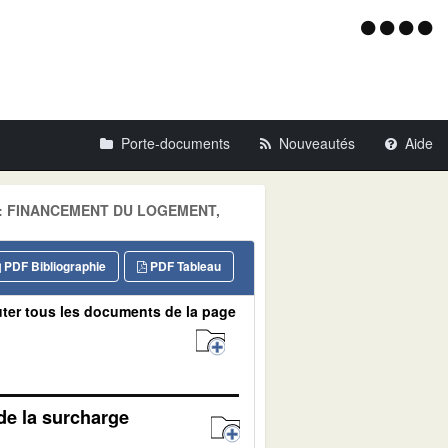
Menu
d'acce
Porte-documents
Nouveautés
Aide
aine: FINANCEMENT DU LOGEMENT,
PDF Bibliographie
PDF Tableau
ter tous les documents de la page
 de la surcharge