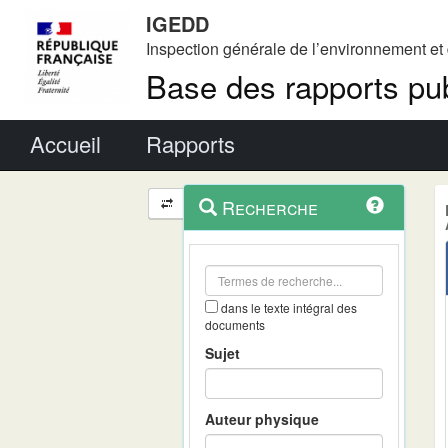
IGEDD
Inspection générale de l’environnement e
Base des rapports pub
Menu principal
Accueil
Rapports
Menu
Navigation
Recherche
contextuel
et
outils
annexes
dans le texte intégral des
documents
Sujet
Auteur physique