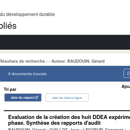
t du développement durable
liés
Résultats de recherche : - Auteur: BAUDOUIN, Gérard
4 documents trouvés
Ajou
Tri par
date du rapport
date de mise en ligne
Evaluation de la création des huit DDEA expérim
phase. Synthèse des rapports d'audit
BAUDOUIN, Gérard
GUILLOT, Jean
LECOEUR, Constant