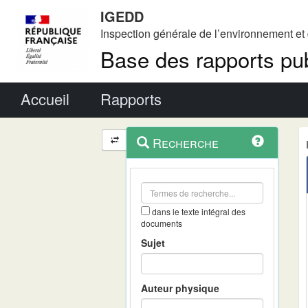
IGEDD
Inspection générale de l’environnement e
Base des rapports pub
Menu principal
Accueil
Rapports
Menu
Navigation
Recherche
contextuel
et
outils
annexes
dans le texte intégral des
documents
Sujet
Auteur physique