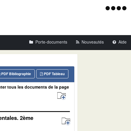
Menu
d'acce
Porte-documents
Nouveautés
Aide
PDF Bibliographie
PDF Tableau
ter tous les documents de la page
entales. 2ème