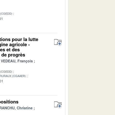
 (CGEDD)
01
ions pour la lutte
gine agricole -
es et des
s de progrès
VEDEAU, François
 (CGEDD)
 RURAUX (CGAAER)
01
positions
RANCHU, Christine