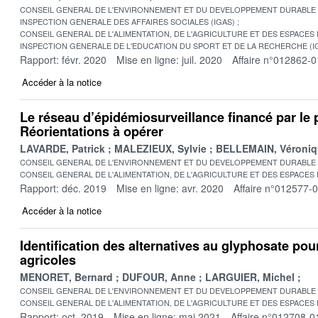
CONSEIL GENERAL DE L'ENVIRONNEMENT ET DU DEVELOPPEMENT DURABLE
INSPECTION GENERALE DES AFFAIRES SOCIALES (IGAS)
CONSEIL GENERAL DE L'ALIMENTATION, DE L'AGRICULTURE ET DES ESPACES
INSPECTION GENERALE DE L'EDUCATION DU SPORT ET DE LA RECHERCHE (I
Rapport: févr. 2020
Mise en ligne: juil. 2020
Affaire n°012862-0
Accéder à la notice
Le réseau d’épidémiosurveillance financé par le 
Réorientations à opérer
LAVARDE, Patrick
MALEZIEUX, Sylvie
BELLEMAIN, Véroniq
CONSEIL GENERAL DE L'ENVIRONNEMENT ET DU DEVELOPPEMENT DURABLE
CONSEIL GENERAL DE L'ALIMENTATION, DE L'AGRICULTURE ET DES ESPACES
Rapport: déc. 2019
Mise en ligne: avr. 2020
Affaire n°012577-
Accéder à la notice
Identification des alternatives au glyphosate po
agricoles
MENORET, Bernard
DUFOUR, Anne
LARGUIER, Michel
CONSEIL GENERAL DE L'ENVIRONNEMENT ET DU DEVELOPPEMENT DURABLE
CONSEIL GENERAL DE L'ALIMENTATION, DE L'AGRICULTURE ET DES ESPACES
Rapport: oct. 2019
Mise en ligne: mai 2021
Affaire n°012708-0