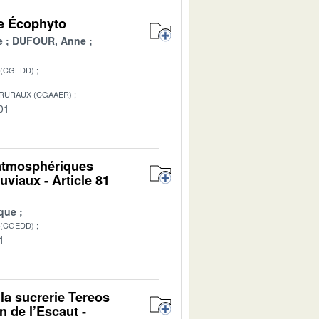
me Écophyto
e
DUFOUR, Anne
 (CGEDD)
 RURAUX (CGAAER)
01
 atmosphériques
uviaux - Article 81
que
 (CGEDD)
1
la sucrerie Tereos
n de l’Escaut -