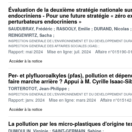
Évaluation de la deuxième stratégie nationale sur
endocriniens - Pour une future stratégie « zéro e
perturbateurs endocriniens »
SAUDUBRAY, Frédéric
RASOOLY, Emilie
DURAND, Nicolas
REINGEWIRTZ, Sacha
INSPECTION GENERALE DE L'ENVIRONNEMENT ET DU DEVELOPPEMENT DURA
INSPECTION GENERALE DES AFFAIRES SOCIALES (IGAS)
Rapport: mai 2024
Mise en ligne: juil. 2024
Affaire n°015190-0
Accéder à la notice
Per- et plyfluoroalkyles (pfas), pollution et dép
faire marche arrière ? Appui à M. Cyrille Isaac-Sib
TORTEROTOT, Jean-Philippe
INSPECTION GENERALE DE L'ENVIRONNEMENT ET DU DEVELOPPEMENT DURA
Rapport: janv. 2024
Mise en ligne: mars 2024
Affaire n°015142
Accéder à la notice
La pollution par les micro-plastiques d'origine tex
DUMOULIN, Virginie
SAINT-GERMAIN, Sabine