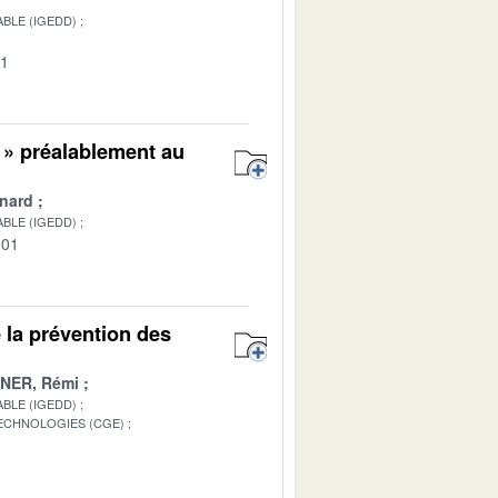
BLE (IGEDD)
01
 » préalablement au
nard
BLE (IGEDD)
-01
 la prévention des
INER, Rémi
BLE (IGEDD)
TECHNOLOGIES (CGE)
1