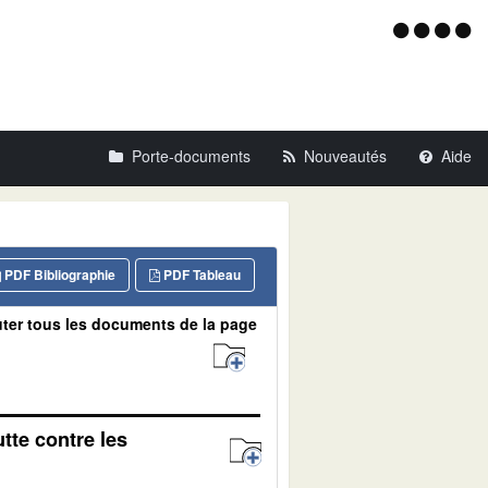
Menu
d'acce
Porte-documents
Nouveautés
Aide
PDF Bibliographie
PDF Tableau
ter tous les documents de la page
tte contre les