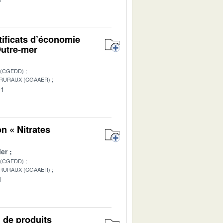
rtificats d’économie
Outre-mer
 (CGEDD)
 RURAUX (CGAAER)
01
on « Nitrates
er
 (CGEDD)
 RURAUX (CGAAER)
1
n de produits