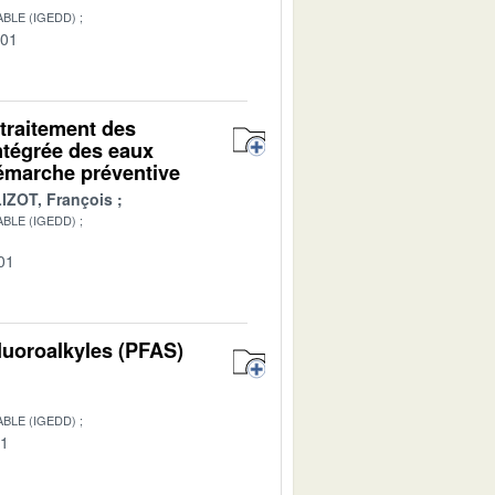
BLE (IGEDD)
-01
 traitement des
ntégrée des eaux
démarche préventive
IZOT, François
BLE (IGEDD)
01
luoroalkyles (PFAS)
BLE (IGEDD)
01