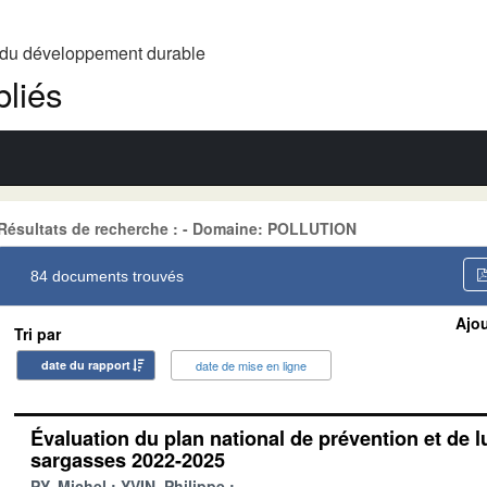
t du développement durable
liés
Résultats de recherche : - Domaine: POLLUTION
84 documents trouvés
Ajou
Tri par
date du rapport
date de mise en ligne
Évaluation du plan national de prévention et de lu
sargasses 2022-2025
PY, Michel
YVIN, Philippe