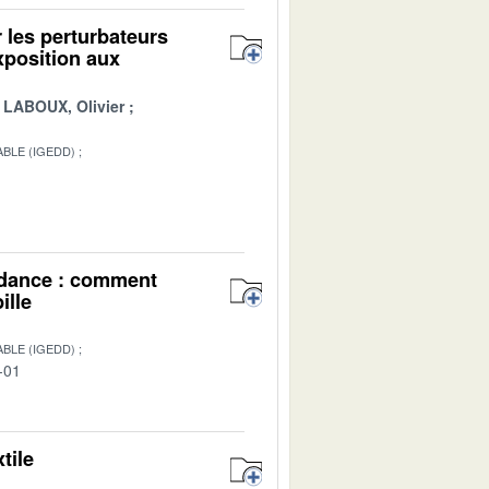
 les perturbateurs
xposition aux
LABOUX, Olivier
BLE (IGEDD)
1
endance : comment
ille
BLE (IGEDD)
-01
tile