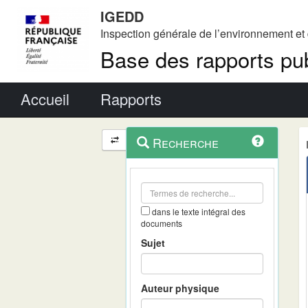
IGEDD
Inspection générale de l’environnement e
Base des rapports pub
Menu principal
Accueil
Rapports
Menu
Navigation
Recherche
contextuel
et
outils
annexes
dans le texte intégral des
documents
Sujet
Auteur physique