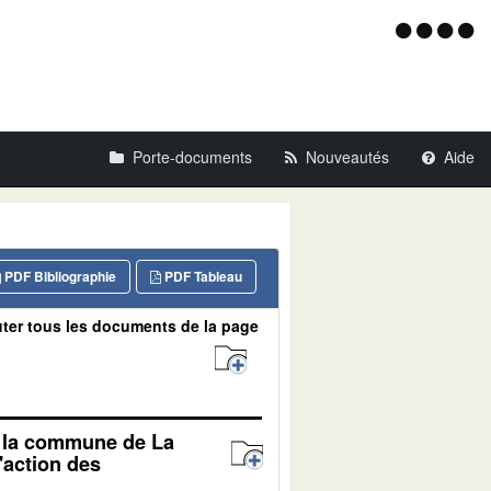
Menu
d'acce
Porte-documents
Nouveautés
Aide
PDF Bibliographie
PDF Tableau
ter tous les documents de la page
r la commune de La
'action des