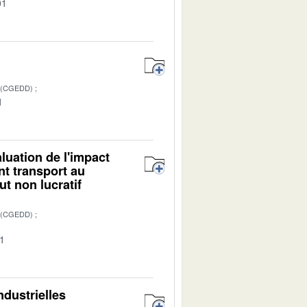
01
 (CGEDD)
1
uation de l'impact
t transport au
ut non lucratif
 (CGEDD)
01
ndustrielles