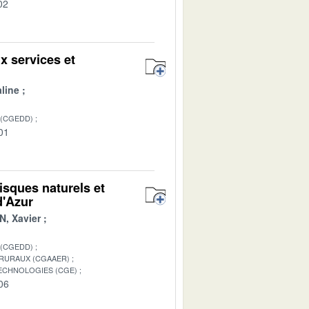
02
 services et
line
 (CGEDD)
01
isques naturels et
d'Azur
, Xavier
 (CGEDD)
 RURAUX (CGAAER)
TECHNOLOGIES (CGE)
06