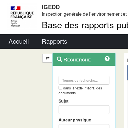
IGEDD
Inspection générale de l’environnement e
Base des rapports pub
Menu principal
Accueil
Rapports
Menu
Navigation
Recherche
contextuel
et
outils
annexes
dans le texte intégral des
documents
Sujet
Auteur physique