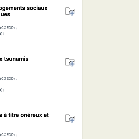
 logements sociaux
ques
 (CGEDD)
-01
ux tsunamis
 (CGEDD)
-01
à titre onéreux et
 (CGEDD)