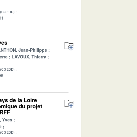
 (CGEDD)
01
ves
NTHON, Jean-Philippe
erre
LAVOUX, Thierry
 (CGEDD)
06
ays de la Loire
omique du projet
 RFF
 Yves
é
 (CGEDD)