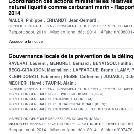
Coordination des actions ministérielles relatives
naturel liquéfié comme carburant marin - Rapport
2014
MALER, Philippe
ERHARDT, Jean-Bernard
CONSEIL GENERAL DE L'ENVIRONNEMENT ET DU DEVELOPPEMENT DURABLE
Rapport: sept. 2014
Mise en ligne: déc. 2014
Affaire n°008091
Accéder à la notice
Gouvernance locale de la prévention de la délin
RAVERAT, Laurent
MENORET, Bernard
BENATSOU, Fatiha
BECQ-GIRAUDON, Maximilien
LAFFARGUE, Bruno
LAMY, P
KLEIN-DONATI, Fabienne
HESSE, Catherine
JOUAULT, Didi
MECHERI, Hervé
TAUPIN, Alain
CONSEIL GENERAL DE L'ENVIRONNEMENT ET DU DEVELOPPEMENT DURABLE
INSPECTION GENERALE DES SERVICES JUDICIAIRES (IGSJ)
INSPECTION GENERALE DE L'ADMINISTRATION (IGA)
INSPECTION GENERALE DE L'EDUCATION NATIONALE (IGEN)
INSPECTION GENERALE DE L'ADMINISTRATION DE L'EDUCATION NATIONALE E
INSPECTION GENERALE DES AFFAIRES SOCIALES (IGAS)
MISSION PERMANENTE D'EVALUATION DE LA POLITIQUE DE PREVENTION DE 
Rapport: sept. 2014
Mise en ligne: déc. 2014
Affaire n°007479