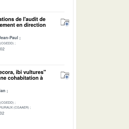
ions de l'audit de
gement en direction
Jean-Paul
 (CGEDD)
-02
ecora, ibi vultures"
 une cohabitation à
ian
 (CGEDD)
 RURAUX (CGAAER)
-02