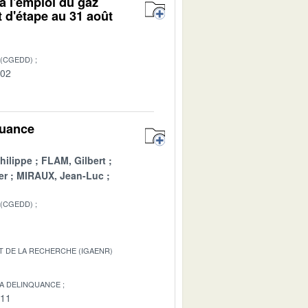
 à l'emploi du gaz
 d'étape au 31 août
 (CGEDD)
-02
quance
hilippe
FLAM, Gilbert
er
MIRAUX, Jean-Luc
 (CGEDD)
T DE LA RECHERCHE (IGAENR)
LA DELINQUANCE
-11