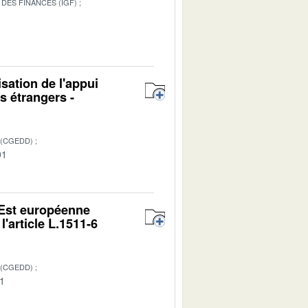
DES FINANCES (IGF)
ation de l'appui
s étrangers -
 (CGEDD)
01
 Est européenne
l'article L.1511-6
 (CGEDD)
01