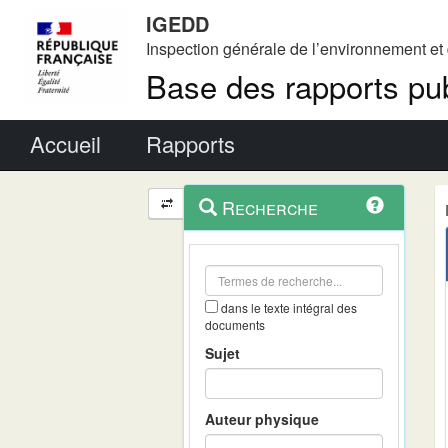
IGEDD
Inspection générale de l’environnement e
Base des rapports pub
Menu principal
Accueil
Rapports
Menu
Navigation
Recherche
contextuel
et
outils
annexes
dans le texte intégral des
documents
Sujet
Auteur physique