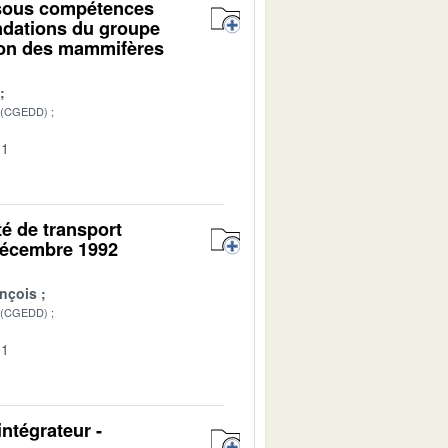
 sous compétences
andations du groupe
ction des mammifères
 (CGEDD)
01
té de transport
 décembre 1992
nçois
 (CGEDD)
01
ntégrateur -