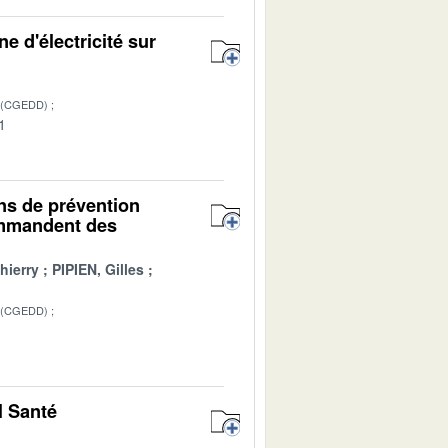
e d'électricité sur
 (CGEDD)
1
ns de prévention
ommandent des
ierry
PIPIEN, Gilles
 (CGEDD)
1
l Santé