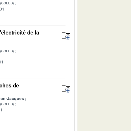
 (CGEDD)
-01
lectricité de la
 (CGEDD)
01
rches de
ean-Jacques
 (CGEDD)
01