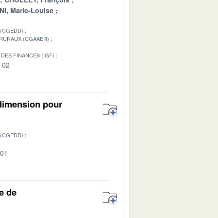
I, Marie-Louise
 (CGEDD)
 RURAUX (CGAAER)
DES FINANCES (IGF)
-02
 dimension pour
 (CGEDD)
-01
e de