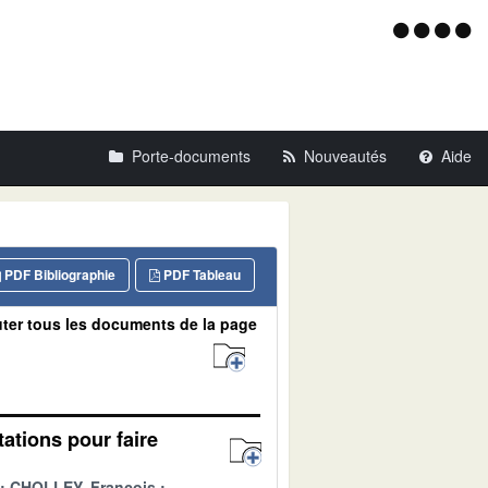
Menu
d'acce
Porte-documents
Nouveautés
Aide
PDF Bibliographie
PDF Tableau
ter tous les documents de la page
tations pour faire
CHOLLEY, François