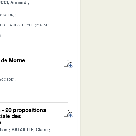
CCI, Armand
 (CGEDD)
T DE LA RECHERCHE (IGAENR)
1
e de Morne
 (CGEDD)
1
 - 20 propositions
iale des
e
tian
BATAILLIE, Claire