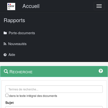
Menu principal
Accueil
Toggl
Rapports
Porte-documents
Nouveautés
Aide
Menu
Navigation
Recherche
contextuel
et
outils
annexes
dans le texte intégral des documents
Sujet