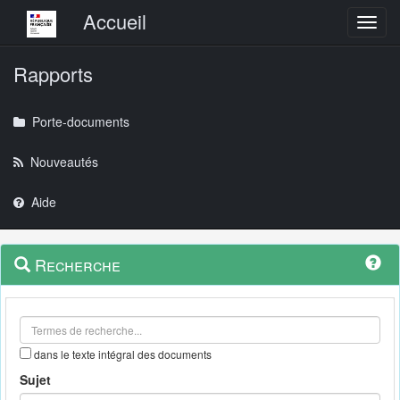
Menu principal
Accueil
Toggl
Rapports
Porte-documents
Nouveautés
Aide
Menu
Navigation
Recherche
contextuel
et
outils
annexes
dans le texte intégral des documents
Sujet