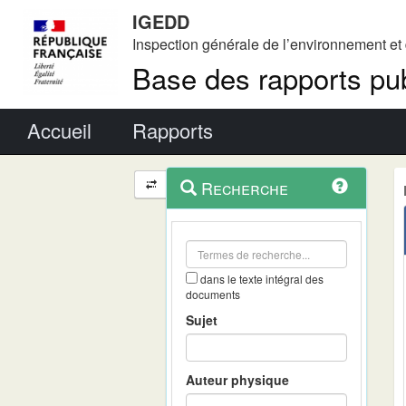
IGEDD
Inspection générale de l’environnement e
Base des rapports pub
Menu principal
Accueil
Rapports
Menu
Navigation
Recherche
contextuel
et
outils
annexes
dans le texte intégral des
documents
Sujet
Auteur physique