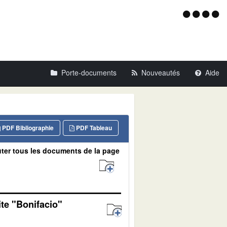
Menu
d'acce
Porte-documents
Nouveautés
Aide
PDF Bibliographie
PDF Tableau
ter tous les documents de la page
ite "Bonifacio"