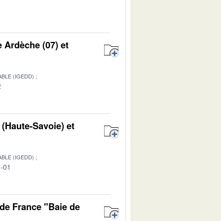
1
e Ardèche (07) et
BLE (IGEDD)
2
 (Haute-Savoie) et
BLE (IGEDD)
7-01
de France "Baie de