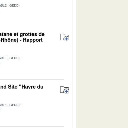
BLE (IGEDD)
1
atane et grottes de
Rhône) - Rapport
BLE (IGEDD)
2
and Site "Havre du
BLE (IGEDD)
1