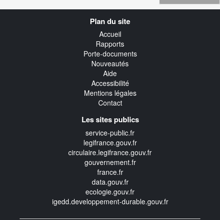
Navigation
Plan du site
transverse
Accueil
Rapports
Porte-documents
Nouveautés
Aide
Accessibilité
Mentions légales
Contact
Les sites publics
service-public.fr
legifrance.gouv.fr
circulaire.legifrance.gouv.fr
gouvernement.fr
france.fr
data.gouv.fr
ecologie.gouv.fr
igedd.developpement-durable.gouv.fr