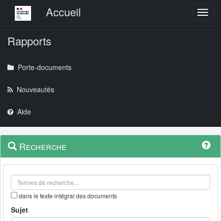
Menu principal
Accueil
Toggl
Rapports
Porte-documents
Nouveautés
Aide
Menu
Navigation
Recherche
contextuel
et
outils
annexes
dans le texte intégral des documents
Sujet