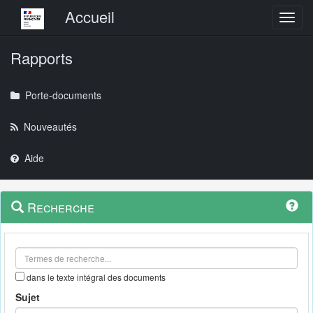
Menu principal
Accueil
Toggl
Rapports
Porte-documents
Nouveautés
Aide
Menu
Navigation
Recherche
contextuel
et
outils
annexes
dans le texte intégral des documents
Sujet