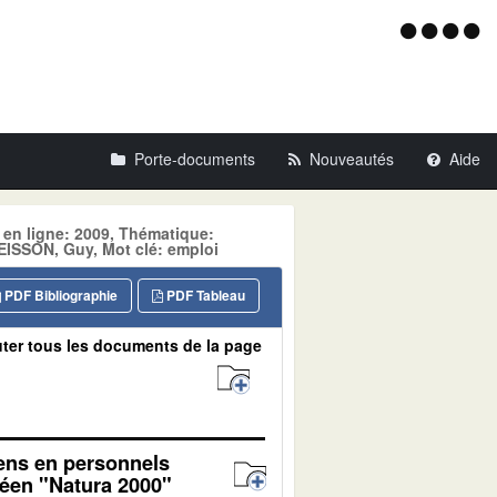
Menu
d'acce
Porte-documents
Nouveautés
Aide
 en ligne: 2009, Thématique:
SSON, Guy, Mot clé: emploi
PDF Bibliographie
PDF Tableau
ter tous les documents de la page
yens en personnels
péen "Natura 2000"