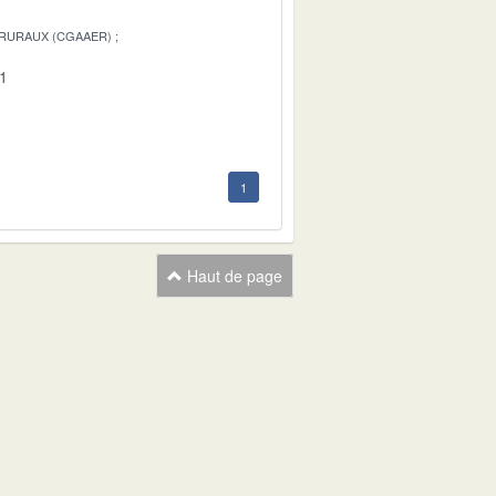
 RURAUX (CGAAER)
01
1
Haut de page