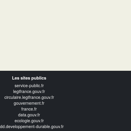
Les sites publics
service-public.fr
legifrance.gouv.fr
circulaire.legifrance.gouv.fr
gouvernement.fr
france.fr
data.gouv.fr
ecologie.gouv.fr
edd.developpement-durable.gouv.fr