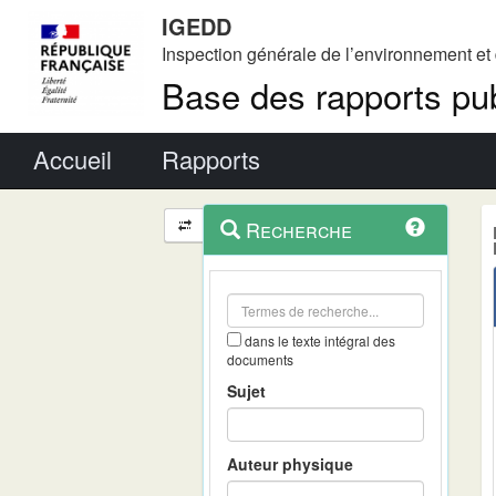
IGEDD
Inspection générale de l’environnement e
Base des rapports pub
Menu principal
Accueil
Rapports
Menu
Navigation
Recherche
contextuel
et
outils
annexes
dans le texte intégral des
documents
Sujet
Auteur physique