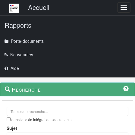
Menu principal
Accueil
Toggl
Rapports
Porte-documents
Nouveautés
Aide
Menu
Navigation
Recherche
contextuel
et
outils
annexes
dans le texte intégral des documents
Sujet