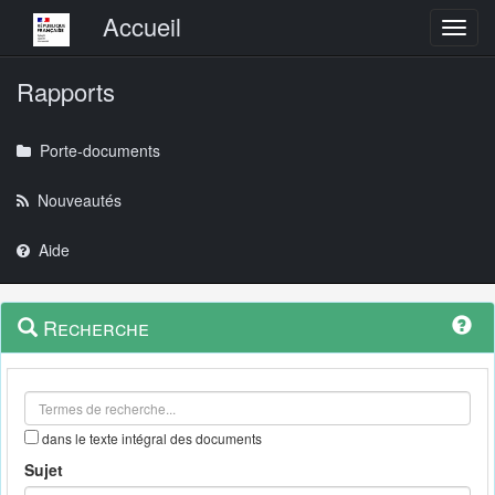
Menu principal
Accueil
Toggl
Rapports
Porte-documents
Nouveautés
Aide
Menu
Navigation
Recherche
contextuel
et
outils
annexes
dans le texte intégral des documents
Sujet