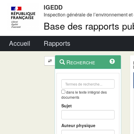
IGEDD
Inspection générale de l’environnement e
Base des rapports pub
Menu principal
Accueil
Rapports
Menu
Navigation
Recherche
contextuel
et
outils
annexes
dans le texte intégral des
documents
Sujet
Auteur physique