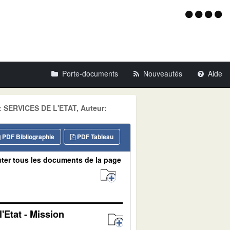
Menu
d'acce
Porte-documents
Nouveautés
Aide
e: SERVICES DE L'ETAT, Auteur:
PDF Bibliographie
PDF Tableau
ter tous les documents de la page
'Etat - Mission