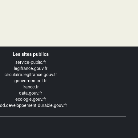
Les sites publics
service-public.fr
legifrance.gouv.fr
circulaire.legifrance.gouv.fr
gouvernement.fr
france.fr
data.gouv.fr
ecologie.gouv.fr
edd.developpement-durable.gouv.fr