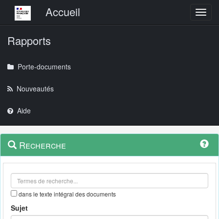
Menu principal
Accueil
Toggl
Rapports
Porte-documents
Nouveautés
Aide
Menu
Navigation
Recherche
contextuel
et
outils
annexes
dans le texte intégral des documents
Sujet