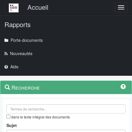
Menu principal
Accueil
Toggl
Rapports
Porte-documents
Nouveautés
Aide
Menu
Navigation
Recherche
contextuel
et
outils
annexes
dans le texte intégral des documents
Sujet