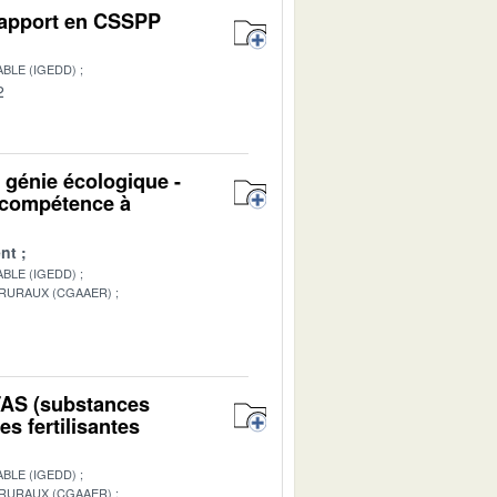
 Rapport en CSSPP
BLE (IGEDD)
2
u génie écologique -
n compétence à
nt
BLE (IGEDD)
 RURAUX (CGAAER)
1
PFAS (substances
s fertilisantes
BLE (IGEDD)
 RURAUX (CGAAER)