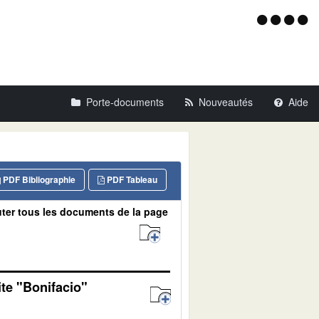
Menu
d'acce
Porte-documents
Nouveautés
Aide
PDF Bibliographie
PDF Tableau
ter tous les documents de la page
ite "Bonifacio"