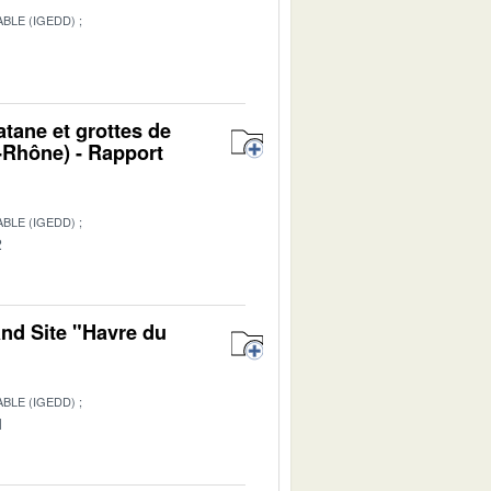
BLE (IGEDD)
1
atane et grottes de
Rhône) - Rapport
BLE (IGEDD)
2
and Site "Havre du
BLE (IGEDD)
1