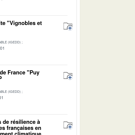
te "Vignobles et
BLE (IGEDD)
-01
 de France "Puy
P
BLE (IGEDD)
01
s de résilience à
es françaises en
ment climatique