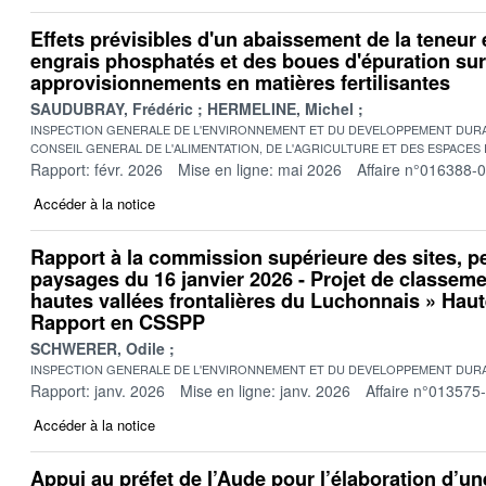
Effets prévisibles d'un abaissement de la teneu
engrais phosphatés et des boues d'épuration sur
approvisionnements en matières fertilisantes
SAUDUBRAY, Frédéric
HERMELINE, Michel
INSPECTION GENERALE DE L'ENVIRONNEMENT ET DU DEVELOPPEMENT DURA
CONSEIL GENERAL DE L'ALIMENTATION, DE L'AGRICULTURE ET DES ESPACES
Rapport: févr. 2026
Mise en ligne: mai 2026
Affaire n°016388-
Accéder à la notice
Rapport à la commission supérieure des sites, p
paysages du 16 janvier 2026 - Projet de classeme
hautes vallées frontalières du Luchonnais » Haut
Rapport en CSSPP
SCHWERER, Odile
INSPECTION GENERALE DE L'ENVIRONNEMENT ET DU DEVELOPPEMENT DURA
Rapport: janv. 2026
Mise en ligne: janv. 2026
Affaire n°013575
Accéder à la notice
Appui au préfet de l’Aude pour l’élaboration d’un