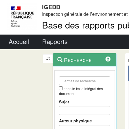
IGEDD
Inspection générale de l’environnement e
Base des rapports pub
Menu principal
Accueil
Rapports
Menu
Navigation
Recherche
contextuel
et
outils
annexes
dans le texte intégral des
documents
Sujet
Auteur physique