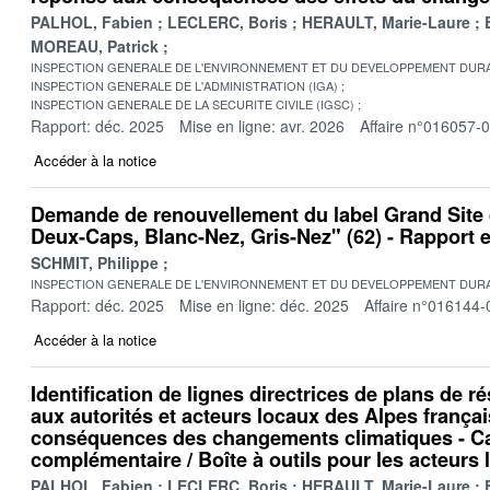
PALHOL, Fabien
LECLERC, Boris
HERAULT, Marie-Laure
MOREAU, Patrick
INSPECTION GENERALE DE L'ENVIRONNEMENT ET DU DEVELOPPEMENT DURA
INSPECTION GENERALE DE L'ADMINISTRATION (IGA)
INSPECTION GENERALE DE LA SECURITE CIVILE (IGSC)
Rapport: déc. 2025
Mise en ligne: avr. 2026
Affaire n°016057-
Accéder à la notice
Demande de renouvellement du label Grand Site
Deux-Caps, Blanc-Nez, Gris-Nez" (62) - Rapport
SCHMIT, Philippe
INSPECTION GENERALE DE L'ENVIRONNEMENT ET DU DEVELOPPEMENT DURA
Rapport: déc. 2025
Mise en ligne: déc. 2025
Affaire n°016144-
Accéder à la notice
Identification de lignes directrices de plans de r
aux autorités et acteurs locaux des Alpes frança
conséquences des changements climatiques - C
complémentaire / Boîte à outils pour les acteurs
PALHOL, Fabien
LECLERC, Boris
HERAULT, Marie-Laure