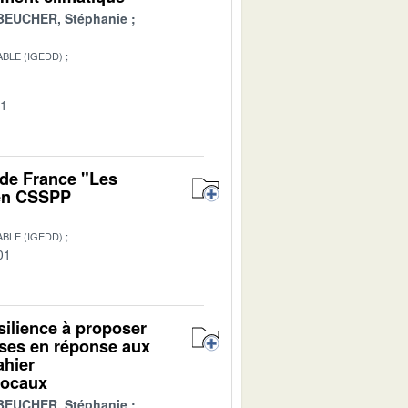
BEUCHER, Stéphanie
BLE (IGEDD)
01
 de France "Les
 en CSSPP
BLE (IGEDD)
01
ésilience à proposer
ises en réponse aux
ahier
 locaux
BEUCHER, Stéphanie