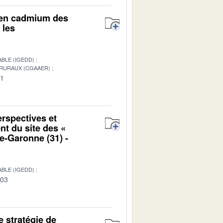
r en cadmium des
 les
BLE (IGEDD)
 RURAUX (CGAAER)
01
erspectives et
nt du site des «
e-Garonne (31) -
BLE (IGEDD)
-03
e stratégie de