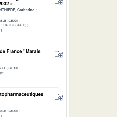
 2032 »
THIERE, Catherine
BLE (IGEDD)
 RURAUX (CGAAER)
01
de France "Marais
BLE (IGEDD)
-01
hytopharmaceutiques
BLE (IGEDD)
01