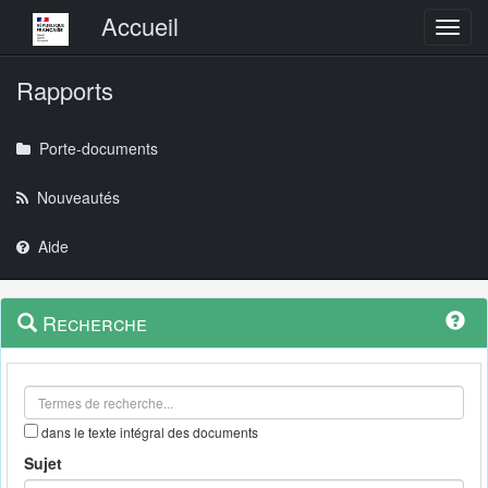
Menu principal
Accueil
Toggl
Rapports
Porte-documents
Nouveautés
Aide
Menu
Navigation
Recherche
contextuel
et
outils
annexes
dans le texte intégral des documents
Sujet