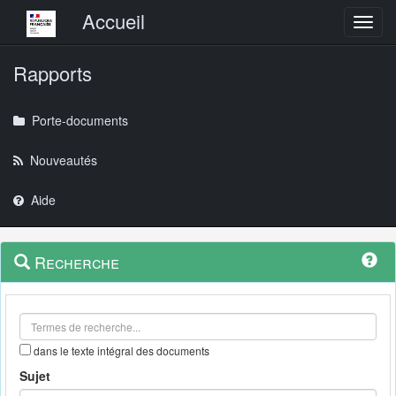
Menu principal
Accueil
Toggl
Rapports
Porte-documents
Nouveautés
Aide
Menu
Navigation
Recherche
contextuel
et
outils
annexes
dans le texte intégral des documents
Sujet