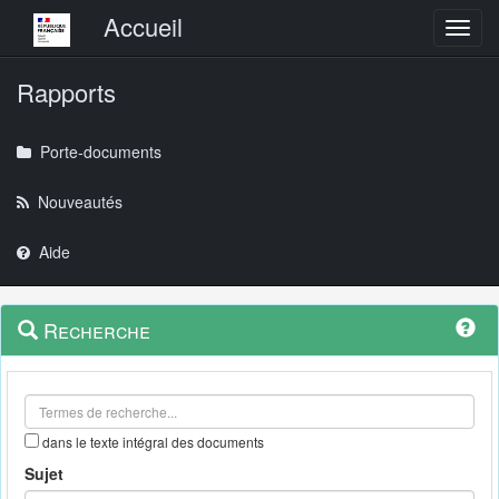
Menu principal
Accueil
Toggl
Rapports
Porte-documents
Nouveautés
Aide
Menu
Navigation
Recherche
contextuel
et
outils
annexes
dans le texte intégral des documents
Sujet