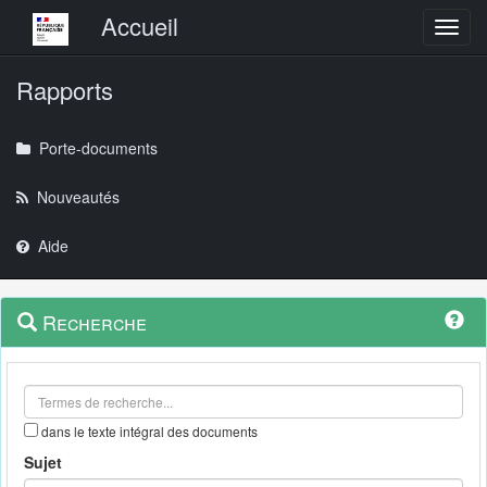
Menu principal
Accueil
Toggl
Rapports
Porte-documents
Nouveautés
Aide
Menu
Navigation
Recherche
contextuel
et
outils
annexes
dans le texte intégral des documents
Sujet