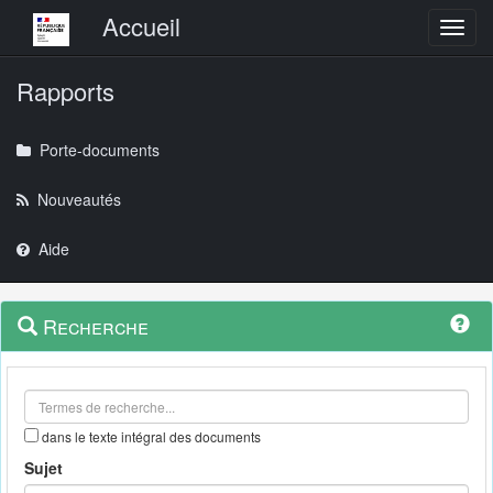
Menu principal
Accueil
Toggl
Rapports
Porte-documents
Nouveautés
Aide
Menu
Navigation
Recherche
contextuel
et
outils
annexes
dans le texte intégral des documents
Sujet