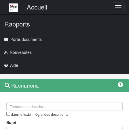
Menu principal
Accueil
Toggl
Rapports
Porte-documents
Nouveautés
Aide
Menu
Navigation
Recherche
contextuel
et
outils
annexes
dans le texte intégral des documents
Sujet